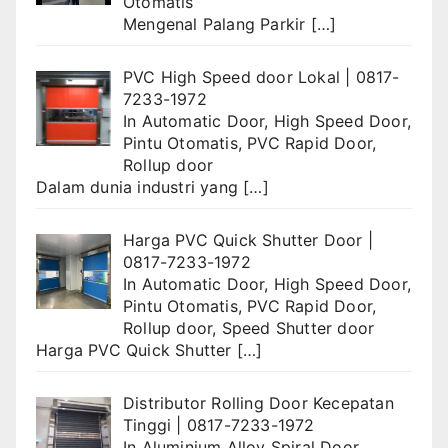
Otomatis
Mengenal Palang Parkir
[…]
PVC High Speed door Lokal | 0817-
7233-1972
In
Automatic Door
,
High Speed Door
,
Pintu Otomatis
,
PVC Rapid Door
,
Rollup door
Dalam dunia industri yang
[…]
Harga PVC Quick Shutter Door |
0817-7233-1972
In
Automatic Door
,
High Speed Door
,
Pintu Otomatis
,
PVC Rapid Door
,
Rollup door
,
Speed Shutter door
Harga PVC Quick Shutter
[…]
Distributor Rolling Door Kecepatan
Tinggi | 0817-7233-1972
In
Aluminium Alloy Spiral Door
,