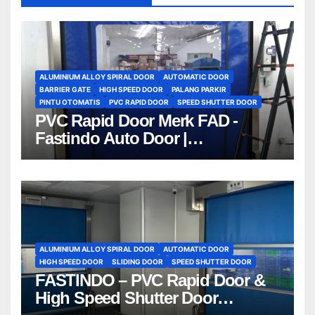
ALUMINIUM ALLOY SPIRAL DOOR
AUTOMATIC DOOR
BARRIER GATE
HIGH SPEED DOOR
PALANG PARKIR
PINTU OTOMATIS
PVC RAPID DOOR
SPEED SHUTTER DOOR
PVC Rapid Door Merk FAD -
Fastindo Auto Door |
081212801672
ALUMINIUM ALLOY SPIRAL DOOR
AUTOMATIC DOOR
HIGH SPEED DOOR
SLIDING DOOR
SPEED SHUTTER DOOR
FASTINDO – PVC Rapid Door &
High Speed Shutter Door