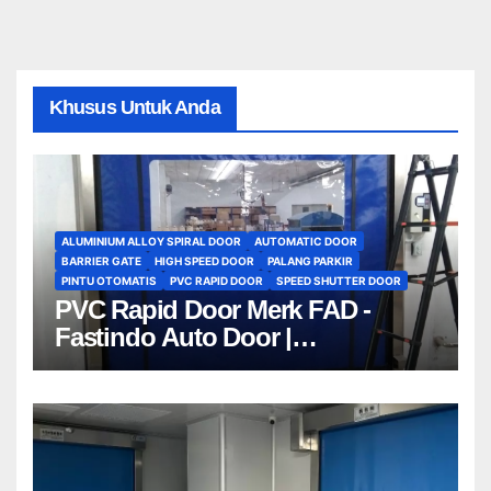
Khusus Untuk Anda
ALUMINIUM ALLOY SPIRAL DOOR
AUTOMATIC DOOR
BARRIER GATE
HIGH SPEED DOOR
PALANG PARKIR
PINTU OTOMATIS
PVC RAPID DOOR
SPEED SHUTTER DOOR
PVC Rapid Door Merk FAD -
Fastindo Auto Door |
081212801672