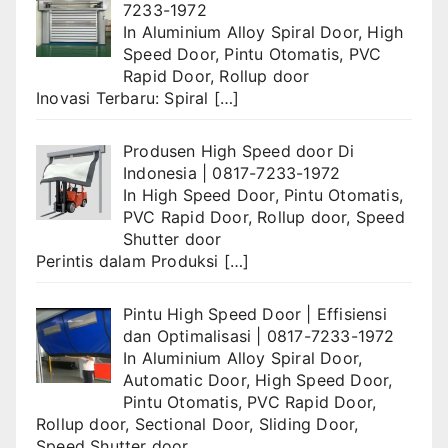
7233-1972
In
Aluminium Alloy Spiral Door
,
High
Speed Door
,
Pintu Otomatis
,
PVC
Rapid Door
,
Rollup door
Inovasi Terbaru: Spiral
[…]
Produsen High Speed door Di
Indonesia | 0817-7233-1972
In
High Speed Door
,
Pintu Otomatis
,
PVC Rapid Door
,
Rollup door
,
Speed
Shutter door
Perintis dalam Produksi
[…]
Pintu High Speed Door | Effisiensi
dan Optimalisasi | 0817-7233-1972
In
Aluminium Alloy Spiral Door
,
Automatic Door
,
High Speed Door
,
Pintu Otomatis
,
PVC Rapid Door
,
Rollup door
,
Sectional Door
,
Sliding Door
,
Speed Shutter door