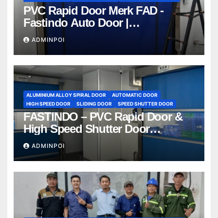
PVC Rapid Door Merk FAD -
Fastindo Auto Door |
081212801672
ADMINPOI
ALUMINIUM ALLOY SPIRAL DOOR
AUTOMATIC DOOR
HIGH SPEED DOOR
SLIDING DOOR
SPEED SHUTTER DOOR
FASTINDO – PVC Rapid Door &
High Speed Shutter Door
Indonesia | 081212801672
ADMINPOI