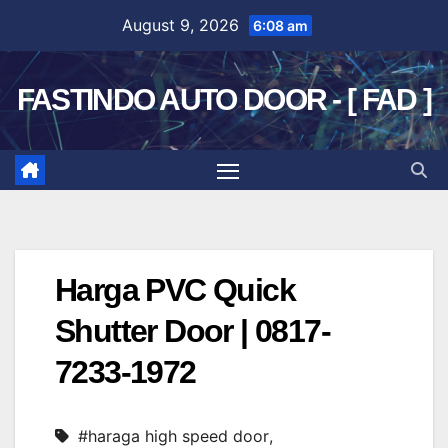
Skip
August 9, 2026
6:08 am
to
content
FASTINDO AUTO DOOR - [ FAD ]
Harga PVC Quick
Shutter Door | 0817-
7233-1972
#haraga high speed door
,