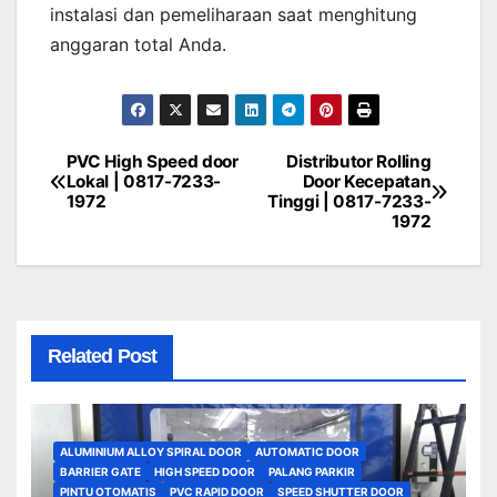
instalasi dan pemeliharaan saat menghitung
anggaran total Anda.
PVC High Speed door
Distributor Rolling
Post
Lokal | 0817-7233-
Door Kecepatan
1972
Tinggi | 0817-7233-
navigation
1972
Related Post
ALUMINIUM ALLOY SPIRAL DOOR
AUTOMATIC DOOR
BARRIER GATE
HIGH SPEED DOOR
PALANG PARKIR
PINTU OTOMATIS
PVC RAPID DOOR
SPEED SHUTTER DOOR