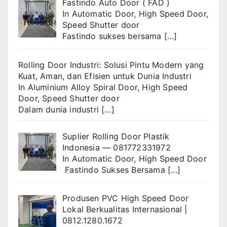
Fastindo Auto Door ( FAD )
In
Automatic Door
,
High Speed Door
,
Speed Shutter door
Fastindo sukses bersama
[…]
Rolling Door Industri: Solusi Pintu Modern yang
Kuat, Aman, dan Efisien untuk Dunia Industri
In
Aluminium Alloy Spiral Door
,
High Speed
Door
,
Speed Shutter door
Dalam dunia industri
[…]
Suplier Rolling Door Plastik
Indonesia — 081772331972
In
Automatic Door
,
High Speed Door
Fastindo Sukses Bersama
[…]
Produsen PVC High Speed Door
Lokal Berkualitas Internasional |
0812.1280.1672