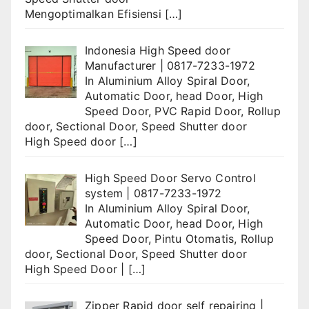
Mengoptimalkan Efisiensi
[…]
Indonesia High Speed door
Manufacturer | 0817-7233-1972
In
Aluminium Alloy Spiral Door
,
Automatic Door
,
head Door
,
High
Speed Door
,
PVC Rapid Door
,
Rollup
door
,
Sectional Door
,
Speed Shutter door
High Speed door
[…]
High Speed Door Servo Control
system | 0817-7233-1972
In
Aluminium Alloy Spiral Door
,
Automatic Door
,
head Door
,
High
Speed Door
,
Pintu Otomatis
,
Rollup
door
,
Sectional Door
,
Speed Shutter door
High Speed Door |
[…]
Zipper Rapid door self repairing |