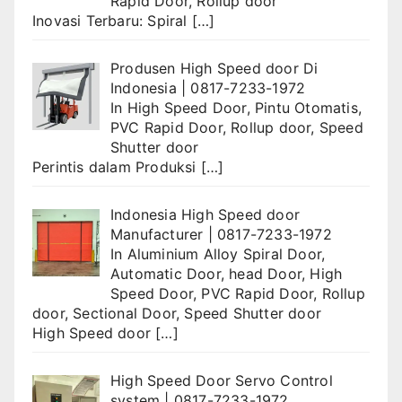
Rapid Door
,
Rollup door
Inovasi Terbaru: Spiral
[…]
Produsen High Speed door Di
Indonesia | 0817-7233-1972
In
High Speed Door
,
Pintu Otomatis
,
PVC Rapid Door
,
Rollup door
,
Speed
Shutter door
Perintis dalam Produksi
[…]
Indonesia High Speed door
Manufacturer | 0817-7233-1972
In
Aluminium Alloy Spiral Door
,
Automatic Door
,
head Door
,
High
Speed Door
,
PVC Rapid Door
,
Rollup
door
,
Sectional Door
,
Speed Shutter door
High Speed door
[…]
High Speed Door Servo Control
system | 0817-7233-1972