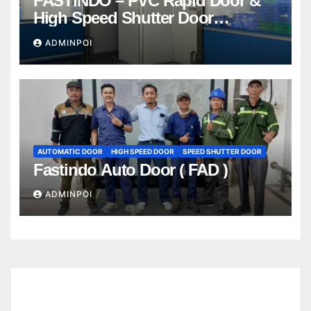
FASTINDO – PVC Rapid Door &
High Speed Shutter Door
Indonesia | 081212801672
ADMINPOI
AUTOMATIC DOOR
HIGH SPEED DOOR
SPEED SHUTTER DOOR
Fastindo Auto Door ( FAD )
ADMINPOI