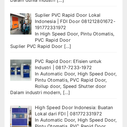
Dalam dunia industri
[…]
Suplier PVC Rapid Door Lokal
Indonesia | FDI Door 081212801672-
191772331972
In
High Speed Door
,
Pintu Otomatis
,
PVC Rapid Door
Suplier PVC Rapid Door
[…]
PVC Rapid Door: Efisien untuk
Industri | 0817-7233-1972
In
Automatic Door
,
High Speed Door
,
Pintu Otomatis
,
PVC Rapid Door
,
Rollup door
,
Speed Shutter door
Dalam industri modern,
[…]
High Speed Door Indonesia: Buatan
Lokal dari FDI | 081772331972
In
Automatic Door
,
High Speed Door
,
Pintu Otomatis
,
PVC Rapid Door
,