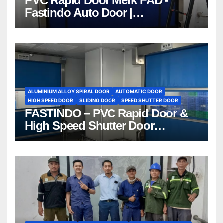
PVC Rapid Door Merk FAD -
Fastindo Auto Door |
081212801672
ALUMINIUM ALLOY SPIRAL DOOR
AUTOMATIC DOOR
HIGH SPEED DOOR
SLIDING DOOR
SPEED SHUTTER DOOR
FASTINDO – PVC Rapid Door &
High Speed Shutter Door
Indonesia | 081212801672