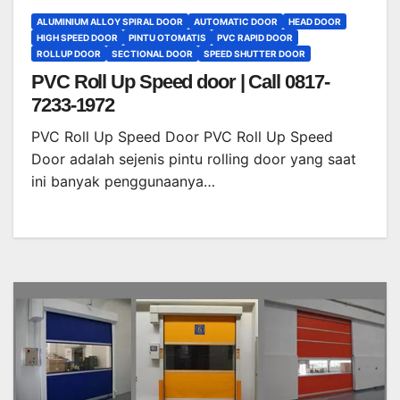
ALUMINIUM ALLOY SPIRAL DOOR
AUTOMATIC DOOR
HEAD DOOR
HIGH SPEED DOOR
PINTU OTOMATIS
PVC RAPID DOOR
ROLLUP DOOR
SECTIONAL DOOR
SPEED SHUTTER DOOR
PVC Roll Up Speed door | Call 0817-
7233-1972
PVC Roll Up Speed Door PVC Roll Up Speed
Door adalah sejenis pintu rolling door yang saat
ini banyak penggunaanya…