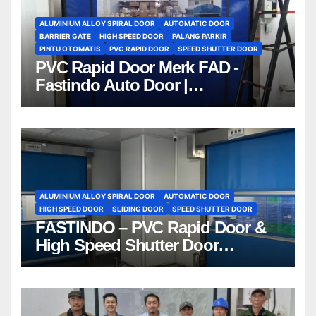
ALUMINIUM ALLOY SPIRAL DOOR
AUTOMATIC DOOR
BARRIER GATE
HIGH SPEED DOOR
PALANG PARKIR
PINTU OTOMATIS
PVC RAPID DOOR
SPEED SHUTTER DOOR
PVC Rapid Door Merk FAD -
Fastindo Auto Door |
081212801672
ALUMINIUM ALLOY SPIRAL DOOR
AUTOMATIC DOOR
HIGH SPEED DOOR
SLIDING DOOR
SPEED SHUTTER DOOR
FASTINDO – PVC Rapid Door &
High Speed Shutter Door
Indonesia | 081212801672