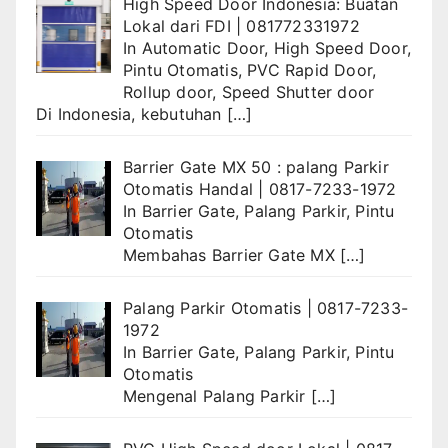
High Speed Door Indonesia: Buatan
Lokal dari FDI | 081772331972
In
Automatic Door
,
High Speed Door
,
Pintu Otomatis
,
PVC Rapid Door
,
Rollup door
,
Speed Shutter door
Di Indonesia, kebutuhan
[…]
Barrier Gate MX 50 : palang Parkir
Otomatis Handal | 0817-7233-1972
In
Barrier Gate
,
Palang Parkir
,
Pintu
Otomatis
Membahas Barrier Gate MX
[…]
Palang Parkir Otomatis | 0817-7233-
1972
In
Barrier Gate
,
Palang Parkir
,
Pintu
Otomatis
Mengenal Palang Parkir
[…]