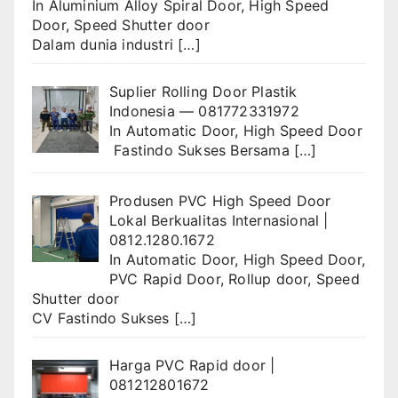
In
Aluminium Alloy Spiral Door
,
High Speed
Door
,
Speed Shutter door
Dalam dunia industri
[…]
Suplier Rolling Door Plastik
Indonesia — 081772331972
In
Automatic Door
,
High Speed Door
Fastindo Sukses Bersama
[…]
Produsen PVC High Speed Door
Lokal Berkualitas Internasional |
0812.1280.1672
In
Automatic Door
,
High Speed Door
,
PVC Rapid Door
,
Rollup door
,
Speed
Shutter door
CV Fastindo Sukses
[…]
Harga PVC Rapid door |
081212801672