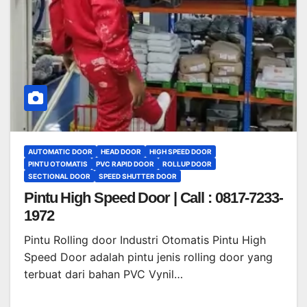
AUTOMATIC DOOR
HEAD DOOR
HIGH SPEED DOOR
PINTU OTOMATIS
PVC RAPID DOOR
ROLLUP DOOR
SECTIONAL DOOR
SPEED SHUTTER DOOR
Pintu High Speed Door | Call : 0817-7233-
1972
Pintu Rolling door Industri Otomatis Pintu High
Speed Door adalah pintu jenis rolling door yang
terbuat dari bahan PVC Vynil…