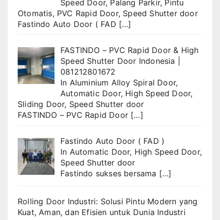
Speed Door
,
Palang Parkir
,
Pintu
Otomatis
,
PVC Rapid Door
,
Speed Shutter door
Fastindo Auto Door ( FAD
[…]
FASTINDO – PVC Rapid Door & High
Speed Shutter Door Indonesia |
081212801672
In
Aluminium Alloy Spiral Door
,
Automatic Door
,
High Speed Door
,
Sliding Door
,
Speed Shutter door
FASTINDO – PVC Rapid Door
[…]
Fastindo Auto Door ( FAD )
In
Automatic Door
,
High Speed Door
,
Speed Shutter door
Fastindo sukses bersama
[…]
Rolling Door Industri: Solusi Pintu Modern yang
Kuat, Aman, dan Efisien untuk Dunia Industri