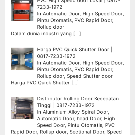
PVC High Speed door Lokal | 0817-
7233-1972
In
Automatic Door
,
High Speed Door
,
Pintu Otomatis
,
PVC Rapid Door
,
Rollup door
Dalam dunia industri yang
[…]
Harga PVC Quick Shutter Door |
0817-7233-1972
In
Automatic Door
,
High Speed Door
,
Pintu Otomatis
,
PVC Rapid Door
,
Rollup door
,
Speed Shutter door
Harga PVC Quick Shutter
[…]
Distributor Rolling Door Kecepatan
Tinggi | 0817-7233-1972
In
Aluminium Alloy Spiral Door
,
Automatic Door
,
head Door
,
High
Speed Door
,
Pintu Otomatis
,
PVC
Rapid Door
,
Rollup door
,
Sectional Door
,
Speed