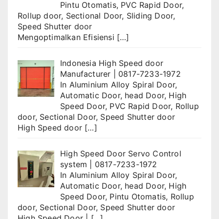
Pintu Otomatis
,
PVC Rapid Door
,
Rollup door
,
Sectional Door
,
Sliding Door
,
Speed Shutter door
Mengoptimalkan Efisiensi
[…]
Indonesia High Speed door
Manufacturer | 0817-7233-1972
In
Aluminium Alloy Spiral Door
,
Automatic Door
,
head Door
,
High
Speed Door
,
PVC Rapid Door
,
Rollup
door
,
Sectional Door
,
Speed Shutter door
High Speed door
[…]
High Speed Door Servo Control
system | 0817-7233-1972
In
Aluminium Alloy Spiral Door
,
Automatic Door
,
head Door
,
High
Speed Door
,
Pintu Otomatis
,
Rollup
door
,
Sectional Door
,
Speed Shutter door
High Speed Door |
[…]