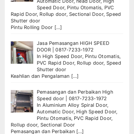
Automatic Door
,
head Door
,
High
Speed Door
,
Pintu Otomatis
,
PVC
Rapid Door
,
Rollup door
,
Sectional Door
,
Speed
Shutter door
Pintu Rolling Door
[…]
Jasa Pemasangan HIGH SPEED
DOOR | 0817-7233-1972
In
High Speed Door
,
Pintu Otomatis
,
PVC Rapid Door
,
Rollup door
,
Speed
Shutter door
Keahlian dan Pengalaman
[…]
Pemasangan dan Perbaikan High
Speed door | 0817-7233-1972
In
Aluminium Alloy Spiral Door
,
Automatic Door
,
High Speed Door
,
Pintu Otomatis
,
PVC Rapid Door
,
Rollup door
,
Sectional Door
Pemasangan dan Perbaikan
[…]