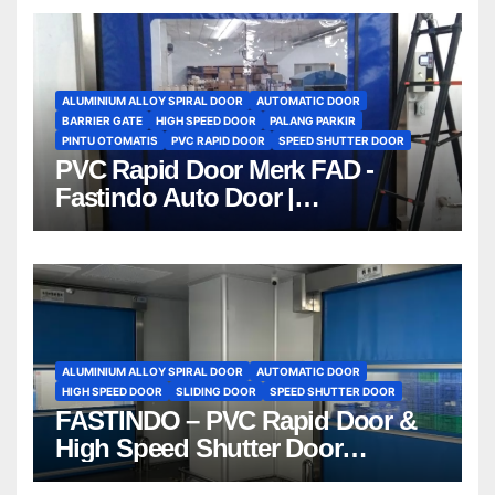
ALUMINIUM ALLOY SPIRAL DOOR
AUTOMATIC DOOR
BARRIER GATE
HIGH SPEED DOOR
PALANG PARKIR
PINTU OTOMATIS
PVC RAPID DOOR
SPEED SHUTTER DOOR
PVC Rapid Door Merk FAD -
Fastindo Auto Door |
081212801672
ALUMINIUM ALLOY SPIRAL DOOR
AUTOMATIC DOOR
HIGH SPEED DOOR
SLIDING DOOR
SPEED SHUTTER DOOR
FASTINDO – PVC Rapid Door &
High Speed Shutter Door
Indonesia | 081212801672